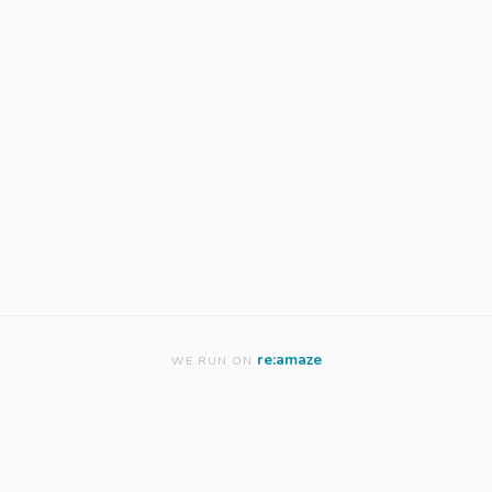
re:amaze
WE RUN ON