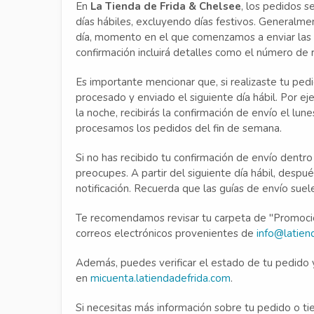
En
La Tienda de Frida & Chelsee
, los pedidos s
días hábiles, excluyendo días festivos. Generalmen
día, momento en el que comenzamos a enviar las c
confirmación incluirá detalles como el número de r
Es importante mencionar que, si realizaste tu pe
procesado y enviado el siguiente día hábil. Por eje
la noche, recibirás la confirmación de envío el lu
procesamos los pedidos del fin de semana.
Si no has recibido tu confirmación de envío dentro
preocupes. A partir del siguiente día hábil, desp
notificación. Recuerda que las guías de envío suel
Te recomendamos revisar tu carpeta de "Promoc
correos electrónicos provenientes de
info@latien
Además, puedes verificar el estado de tu pedido
en
micuenta.latiendadefrida.com
.
Si necesitas más información sobre tu pedido o t